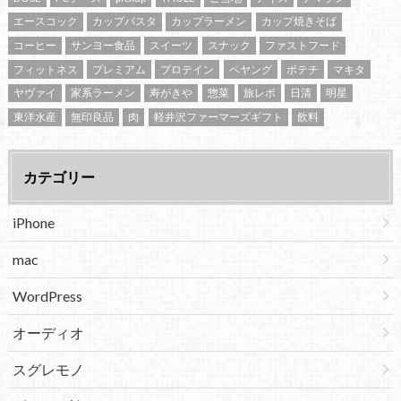
エースコック
カップパスタ
カップラーメン
カップ焼きそば
コーヒー
サンヨー食品
スイーツ
スナック
ファストフード
フィットネス
プレミアム
プロテイン
ペヤング
ポテチ
マキタ
ヤヴァイ
家系ラーメン
寿がきや
惣菜
旅レポ
日清
明星
東洋水産
無印良品
肉
軽井沢ファーマーズギフト
飲料
カテゴリー
iPhone
mac
WordPress
オーディオ
スグレモノ