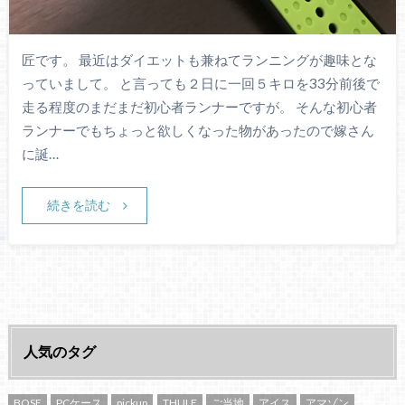
匠です。 最近はダイエットも兼ねてランニングが趣味とな
っていまして。 と言っても２日に一回５キロを33分前後で
走る程度のまだまだ初心者ランナーですが。 そんな初心者
ランナーでもちょっと欲しくなった物があったので嫁さん
に誕…
続きを読む
人気のタグ
BOSE
PCケース
pickup
THULE
ご当地
アイス
アマゾン