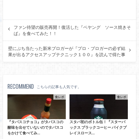
ファン待望の販売再開！復活した『ペヤング ソース焼きそ
ば』を食べてみた！！
壁にぶち当たった新米ブロガーが『プロ・ブロガーの必ず結
果が出るアクセスアップテクニック１００』を読んで得た事
RECOMMEND
こちらの記事も人気です。
食レポ
食レポ
『タバスコチョコ』がタバスコの
スタバ初のボトル缶！『スターバ
酸味を出せていないのでタバスコ
ックス ブラックコーヒー パイクプ
をかけて食べてみ…
レイスロース…