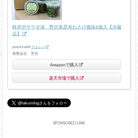
軽井沢サラダ漬 野沢菜昆布わさび風味6個入【冷蔵
品】
posted with
カエレバ
有限会社 芳光
Amazonで購入
楽天市場で購入
SPONSORED LINK