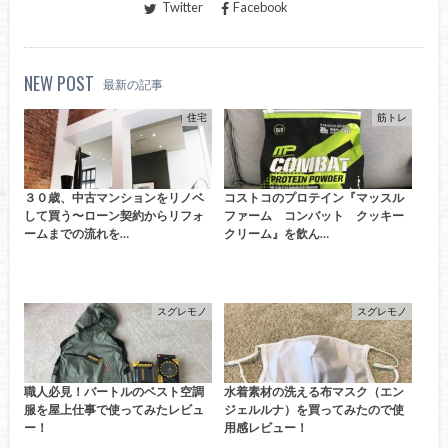
Twitter
Facebook
NEW POST
最新の記事
住宅
筋トレ
３０歳、中古マンションをリノベ
コストコのプロテイン『マッスル
して買う〜ローン契約からリフォ
ファーム コンバット クッキー
ームまでの流れを…
クリーム』を飲ん…
スグレモノ
スグレモノ
職人必見！バートルのベスト空調
水着素材の洗える布マスク（エン
服を屋上仕事で使ってみたレビュ
ジェルルナ）を買ってみたので使
ー！
用感レビュー！