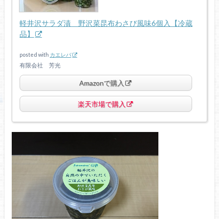
軽井沢サラダ漬 野沢菜昆布わさび風味6個入【冷蔵
品】
posted with
カエレバ
有限会社 芳光
Amazonで購入
楽天市場で購入