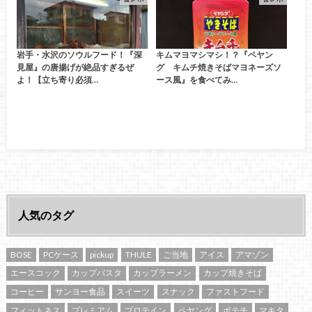
岩手・水沢のソウルフード！『深
キムマヨマシマシ！？『ペヤン
見屋』の唐揚げが絶品すぎるぜ
グ キムチ焼きそばマヨネーズソ
よ！【立ち寄り必須…
ース風』を食べてみ…
人気のタグ
BOSE
PCケース
pickup
THULE
ご当地
アイス
アマゾン
エースコック
カップパスタ
カップラーメン
カップ焼きそば
コーヒー
サンヨー食品
スイーツ
スナック
ファストフード
フィットネス
プレミアム
プロテイン
ペヤング
ポテチ
マキタ