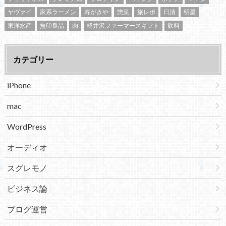
ヤヴァイ
家系ラーメン
寿がきや
惣菜
旅レポ
日清
明星
東洋水産
無印良品
肉
軽井沢ファーマーズギフト
飲料
カテゴリー
iPhone
mac
WordPress
オーディオ
スグレモノ
ビジネス論
ブログ運営