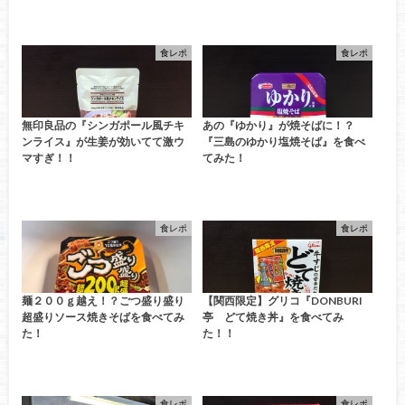
食レポ
食レポ
無印良品の『シンガポール風チキ
あの『ゆかり』が焼そばに！？
ンライス』が生姜が効いてて激ウ
『三島のゆかり塩焼そば』を食べ
マすぎ！！
てみた！
食レポ
食レポ
麺２００ｇ越え！？ごつ盛り盛り
【関西限定】グリコ『DONBURI
超盛りソース焼きそばを食べてみ
亭 どて焼き丼』を食べてみ
た！
た！！
食レポ
食レポ