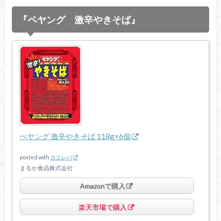
『ペヤング 激辛やきそば』
ぺヤング 激辛やきそば 118g×6個
posted with
カエレバ
まるか食品株式会社
Amazonで購入
楽天市場で購入