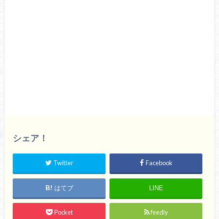
シェア！
Twitter
Facebook
はてブ
LINE
Pocket
feedly