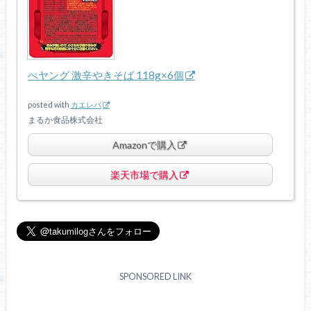
ぺヤング 激辛やきそば 118g×6個
posted with
カエレバ
まるか食品株式会社
Amazonで購入
楽天市場で購入
SPONSORED LINK