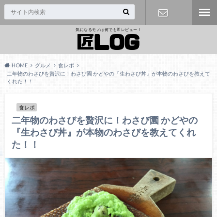
気になるモノは何でも即レビュー！
問い合わせ
HOME
グルメ
食レポ
二年物のわさびを贅沢に！わさび園 かどやの『生わさび丼』が本物のわさびを教えて
くれた！！
食レポ
二年物のわさびを贅沢に！わさび園 かどやの
『生わさび丼』が本物のわさびを教えてくれ
た！！