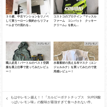
３０歳、中古マンションをリノベ
コストコのプロテイン『マッスル
して買う〜ローン契約からリフォ
ファーム コンバット クッキー
ームまでの流れを…
クリーム』を飲ん…
スグレモノ
スグレモノ
職人必見！バートルのベスト空調
水着素材の洗える布マスク（エン
服を屋上仕事で使ってみたレビュ
ジェルルナ）を買ってみたので使
ー！
用感レビュー！
もはやレモン越え！！『カルビーポテトチップス SUPER酸
っぱいレモン味』の酸味が最強すぎて食べきれない件。