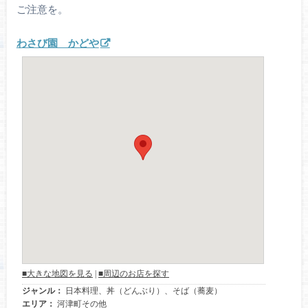
ご注意を。
わさび園 かどや