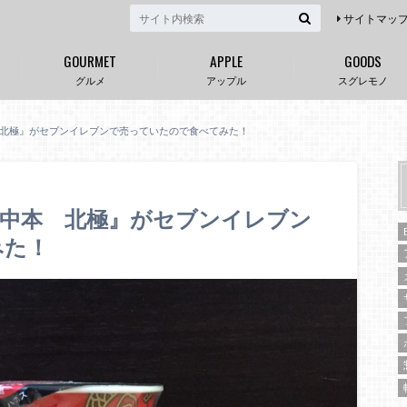
サイトマッ
GOURMET
APPLE
GOODS
グルメ
アップル
スグレモノ
北極』がセブンイレブンで売っていたので食べてみた！
ン中本 北極』がセブンイレブン
みた！