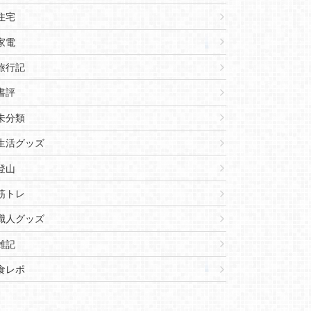
住宅
家電
旅行記
書評
未分類
生活グッズ
登山
筋トレ
職人グッズ
雑記
食レポ