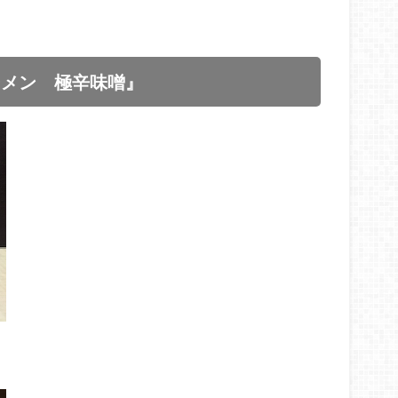
ーメン 極辛味噌』