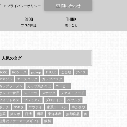
問い合わせ
プ
プライバシーポリシー
BLOG
THINK
ブログ関連
思うこと
人気のタグ
BOSE
PCケース
pickup
THULE
ご当地
アイス
アマゾン
エースコック
カップパスタ
カップラーメン
カップ焼きそば
コーヒー
サンヨー食品
スイーツ
スナック
ファストフード
フィットネス
プレミアム
プロテイン
ペヤング
ポテチ
マキタ
ヤヴァイ
家系ラーメン
寿がきや
惣菜
旅レポ
日清
明星
東洋水産
無印良品
肉
軽井沢ファーマーズギフト
飲料