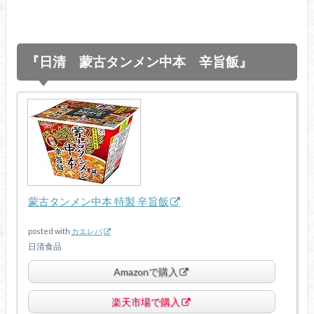
『日清 蒙古タンメン中本 辛旨飯』
蒙古タンメン中本 特製 辛旨飯
posted with
カエレバ
日清食品
Amazonで購入
楽天市場で購入