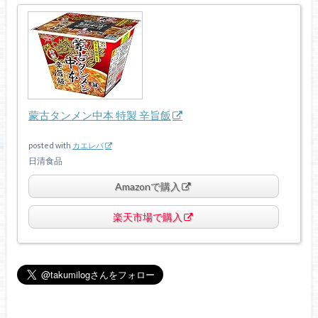
蒙古タンメン中本 特製 辛旨飯
posted with
カエレバ
日清食品
Amazonで購入
楽天市場で購入