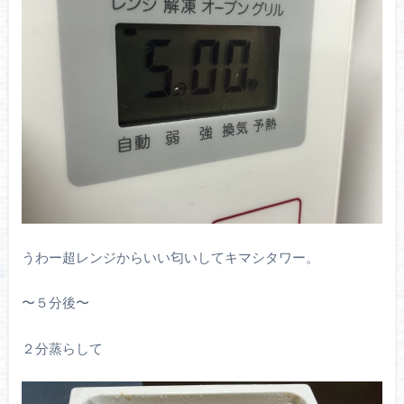
うわー超レンジからいい匂いしてキマシタワー。
〜５分後〜
２分蒸らして